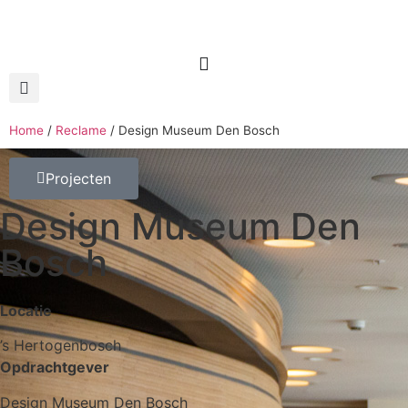
Home
/
Reclame
/
Design Museum Den Bosch
Projecten
Design Museum Den
Bosch
Locatie
’s Hertogenbosch
Opdrachtgever
Design Museum Den Bosch