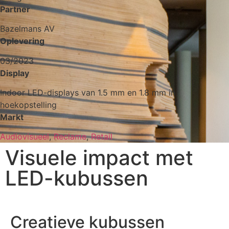
Partner
Bazelmans AV
Oplevering
03/2023
Display
Indoor LED-displays van 1.5 mm en 1.8 mm in
hoekopstelling
Markt
Audiovisueel
,
Reclame
,
Retail
Visuele impact met
LED-kubussen
Creatieve kubussen