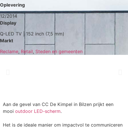
Oplevering
12/2014
Display
Q-LED TV | 152 inch (7,5 mm)
Markt
Reclame
,
Retail
,
Steden en gemeenten
Aan de gevel van CC De Kimpel in Bilzen prijkt een
mooi
outdoor LED-scherm
.
Het is de ideale manier om impactvol te communiceren