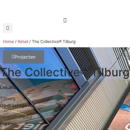
Home
/
Retail
/
The Collective® Tilburg
Projecten
The Collective® Tilburg
Locatie
Tilburg
Opdrachtgever
blowUP media
Partner