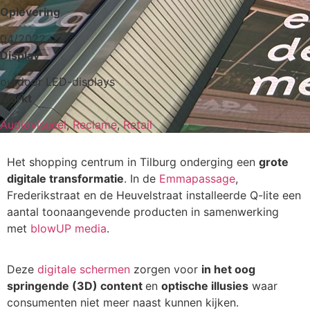
Oplevering
04/2022
Display
outdoor LED-displays
Markt
Audiovisueel
,
Reclame
,
Retail
Het shopping centrum in Tilburg onderging een
grote
digitale transformatie
. In de
Emmapassage
,
Frederikstraat en de Heuvelstraat installeerde Q-lite een
aantal toonaangevende producten in samenwerking
met
blowUP media
.
Deze
digitale schermen
zorgen voor
in het oog
springende (3D) content
en
optische illusies
waar
consumenten niet meer naast kunnen kijken.