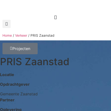
Home
/
Verkeer
/
PRIS Zaanstad
Projecten
PRIS Zaanstad
Locatie
Opdrachtgever
Gemeente Zaanstad
Partner
Oplevering