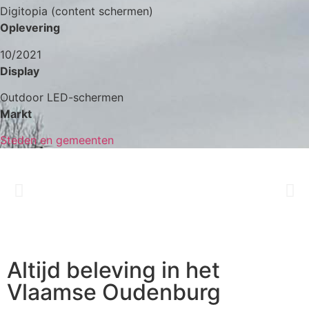
Digitopia (content schermen)
Oplevering
10/2021
Display
Outdoor LED-schermen
Markt
Steden en gemeenten
Altijd beleving in het
Vlaamse Oudenburg