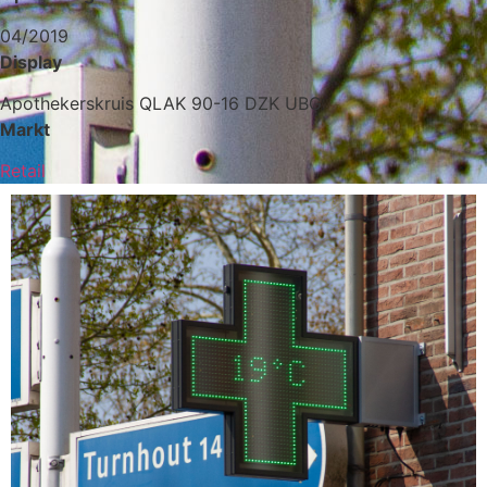
04/2019
Display
Apothekerskruis QLAK 90-16 DZK UBG
Markt
Retail