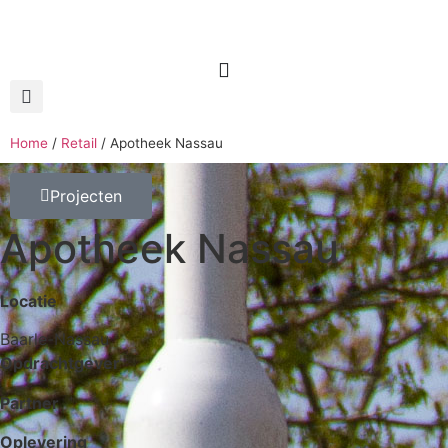
Home
/
Retail
/
Apotheek Nassau
Projecten
Apotheek Nassau
Locatie
Baarle-Nassau
Opdrachtgever
Partner
Oplevering