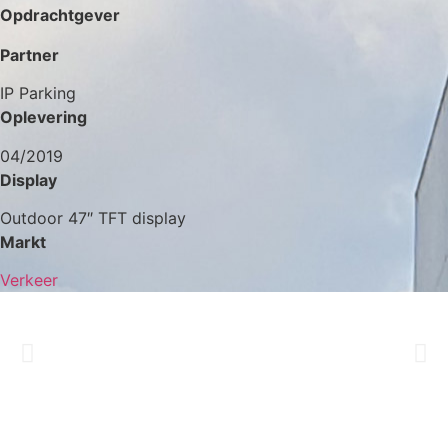
Opdrachtgever
Partner
IP Parking
Oplevering
04/2019
Display
Outdoor 47″ TFT display
Markt
Verkeer