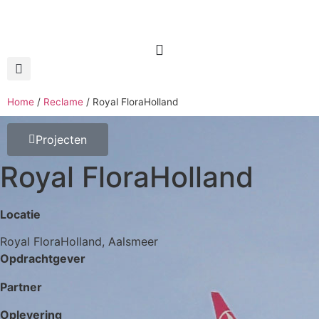
Home
/
Reclame
/
Royal FloraHolland
Projecten
Royal FloraHolland
Locatie
Royal FloraHolland, Aalsmeer
Opdrachtgever
Partner
Oplevering