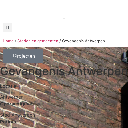
Home
/
Steden en gemeenten
/
Gevangenis Antwerpen
Projecten
Gevangenis Antwerpen
Locatie
Antwerpen
Opdrachtgever
Stad Antwerpen
Partner