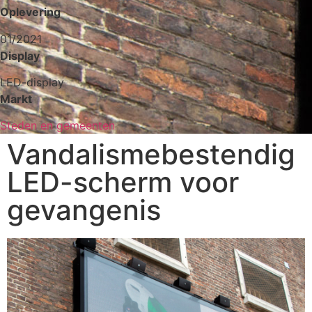
Oplevering
01/2021
Display
LED-display
Markt
Steden en gemeenten
Vandalismebestendig
LED-scherm voor
gevangenis